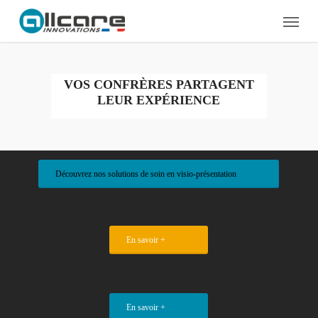
Skip
Menu
to
main
content
VOS CONFRÈRES PARTAGENT
LEUR EXPÉRIENCE
Découvrez nos solutions de soin en visio-présentation
En savoir +
En savoir +