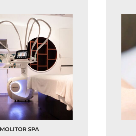
OR SPA
I