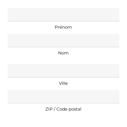
Nom
Pour recevoir votre RSI personnalisé
cliquez ici
*
Prénom
Nom
Adresse
*
Ville
ZIP / Code postal