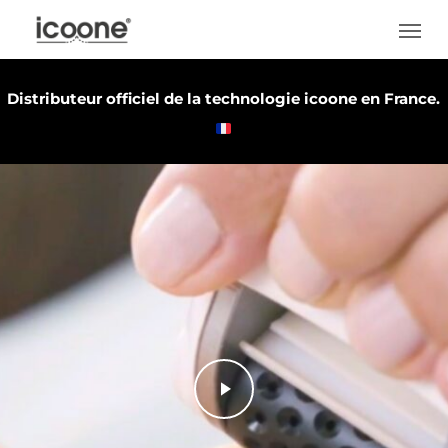
Skip
Men
to
main
Distributeur officiel de la technologie icoone en France.
content
Play Video