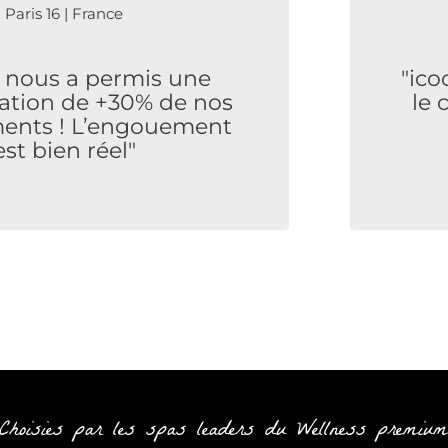
| France
L
 a permis une
"icoone tr
de +30% de nos
le côté d
 L’engouement
répond
n réel"
Choisies par les spas leaders du Wellness premiu