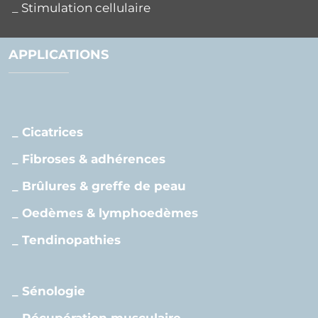
_ Stimulation cellulaire
APPLICATIONS
_ Cicatrices
_ Fibroses & adhérences
_ Brûlures & greffe de peau
_ Oedèmes & lymphoedèmes
_ Tendinopathies
_ Sénologie
_ Récupération musculaire