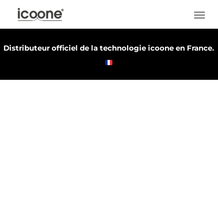
Skip
Men
to
main
Distributeur officiel de la technologie icoone en France.
content