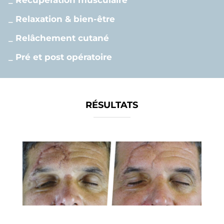
_ Relaxation & bien-être
_ Relâchement cutané
_ Pré et post opératoire
RÉSULTATS