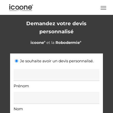
Skip
Men
to
main
Demandez votre devis
content
personnalisé
icoone
et la
Robodermie
®
®
|
Je souhaite avoir un devis personnalisé.
*
Nom
*
Prénom
Nom