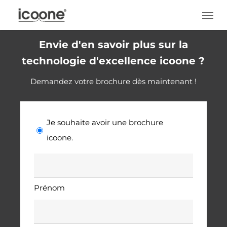
Skip
Men
to
main
Envie d'en savoir plus sur la
content
technologie d'excellence icoone ?
Demandez votre brochure dès maintenant !
|
Je souhaite avoir une brochure
icoone.
*
Nom
*
Prénom