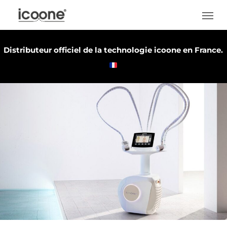
Skip
Men
to
main
Distributeur officiel de la technologie icoone en France.
content