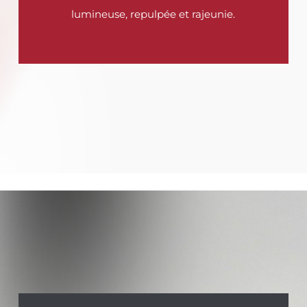
lumineuse, repulpée et rajeunie.