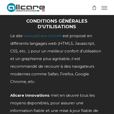
Skip
Men
to
main
CONDITIONS GÉNÉRALES
content
D'UTILISATIONS
Le site
www.allcare-in.com
est proposé en
différents langages web (HTML5, Javascript,
CSS, etc…) pour un meilleur confort d’utilisation
et un graphisme plus agréable, il est
recommandé de recourir à des navigateurs
modernes comme Safari, Firefox, Google
Chrome, etc.
Allcare Innovations
met en œuvre tous les
moyens disponibles, pour assurer une
information fiable et une mise à jour fiable de