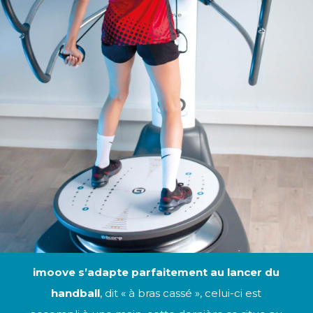
imoove s’adapte parfaitement au lancer du
handball
, dit « à bras cassé », celui-ci est