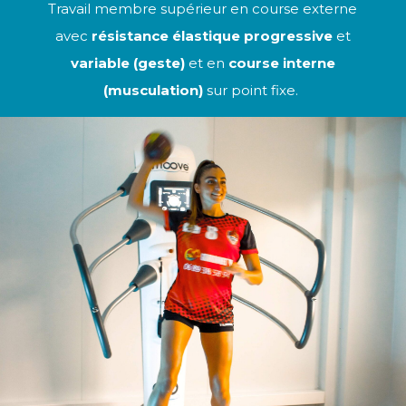
Travail membre supérieur en course externe
avec
résistance élastique progressive
et
variable (geste)
et en
course interne
(musculation)
sur point fixe.