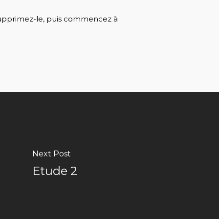
u supprimez-le, puis commencez à
Next Post
Etude 2