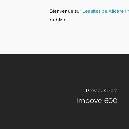
Bienvenue sur
Les sites de Allcare 
publier !
Previous Post
imoove-600