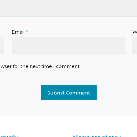
Email
*
W
owser for the next time I comment.
nauté
Allcare innovations