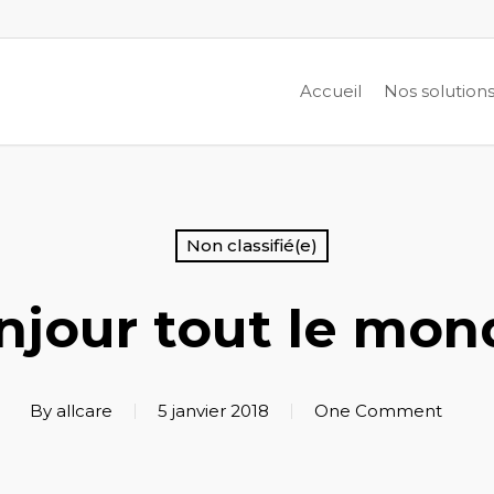
Accueil
Nos solution
Non classifié(e)
njour tout le mond
By
allcare
5 janvier 2018
One Comment