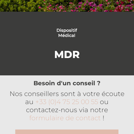
Besoin d'un conseil ?
Nos conseillers sont à votre écoute
au
+33 (0)4 75 25 00 55
ou
contactez-nous via notre
formulaire de contact
!