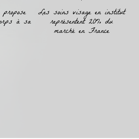
2 propose
Les soins visage en institut
corps à sa
représentent 20% du
marché en France