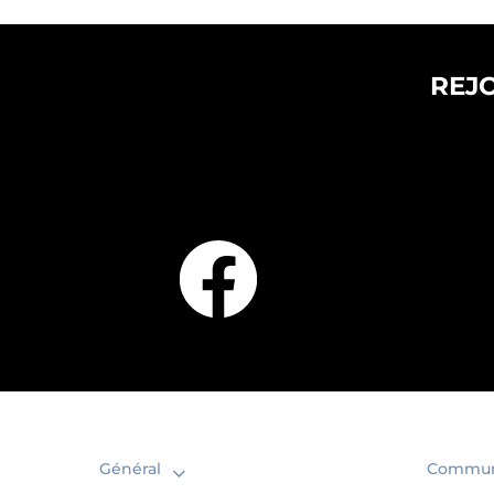
REJ
Général
Commun