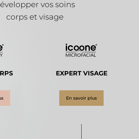
évelopper
vos
soins
corps
et
visage
ORPS
EXPERT VISAGE
us
En savoir plus