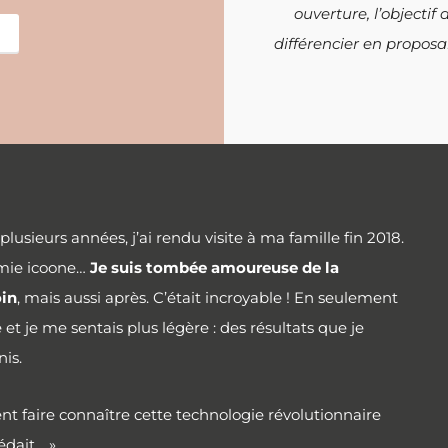
ouverture, l’objecti
différencier en
proposan
usieurs années, j’ai rendu visite à ma famille fin 2018.
ermie icoone…
Je suis tombée amoureuse de la
oin
, mais aussi après. C’était incroyable ! En seulement
et je me sentais plus légère : des résultats que je
nis.
nt faire connaître cette technologie révolutionnaire
édait… »