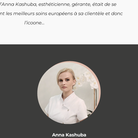
f d’Anna Kashuba, esthéticienne,
gérante, était de se
t les meilleurs soins européens à sa clientèle et donc
l’icoone…
Anna Kashuba