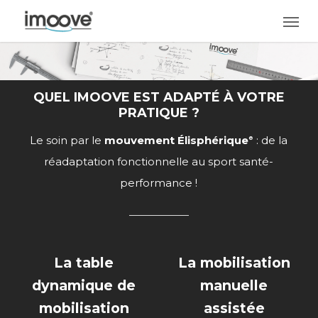
Skip
Men
to
main
content
QUEL IMOOVE EST ADAPTÉ À VOTRE
PRATIQUE ?
Le soin par le
mouvement
Élisphérique
: de la
®
réadaptation fonctionnelle au sport santé-
performance !
La table
La mobilisation
dynamique de
manuelle
mobilisation
assistée