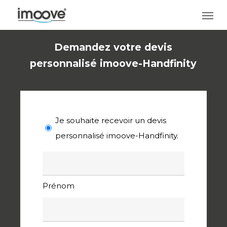
Skip
Men
to
main
Demandez votre devis
content
personnalisé imoove-Handfinity
Demande
Je souhaite recevoir un devis
personnalisé imoove-Handfinity.
*
Nom
*
Prénom