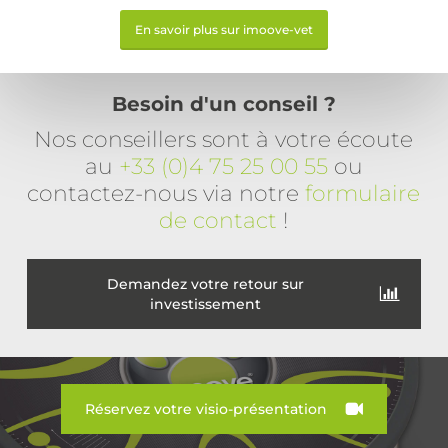
En savoir plus sur imoove-vet
Besoin d'un conseil ?
Nos conseillers sont à votre écoute
au
+33 (0)4 75 25 00 55
ou
contactez-nous via notre
formulaire
de contact
!
Demandez votre retour sur
investissement
Réservez votre visio-présentation