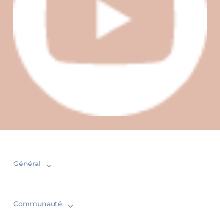
Général
Communauté