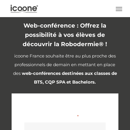
Skip
Men
to
main
Web-conférence : Offrez la
content
possibilité à vos élèves de
découvrir la Robodermie® !
icoone France souhaite être au plus proche des
professionnels de demain en mettant en place
des
web-conférences destinées aux classes de
BTS, CQP SPA et Bachelors.
Le nom de votre école
*