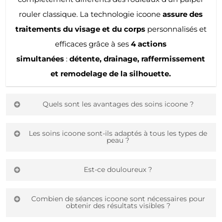
rouler classique. La technologie icoone
assure des
traitements du visage et du corps
personnalisés et
efficaces grâce à ses
4 actions
simultanées
:
détente, drainage, raffermissement
et remodelage de la silhouette.
Quels sont les avantages des soins icoone ?
En quelques mots :
100% DOUX | 100% NATUREL |
Les soins icoone sont-ils adaptés à tous les types de
peau ?
100% DU CORPS et DU VISAGE | 2000% EFFICACE
Oui, les soins icoone conviennent à tous les types de
Est-ce douloureux ?
peau, qu’il s’agisse de peau sèche, grasse, sensible ou
Les soins icoone sont complètement indolores
mature. Les traitements peuvent être personnalisés
Combien de séances icoone sont nécessaires pour
obtenir des résultats visibles ?
voir même relaxant
! Nous obtenons les meilleurs
en fonction des besoins spécifiques de chaque